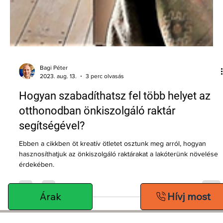
Bagi Péter
2023. aug. 13.
3 perc olvasás
Hogyan szabadíthatsz fel több helyet az
otthonodban önkiszolgáló raktár
segítségével?
Ebben a cikkben öt kreatív ötletet osztunk meg arról, hogyan
Árak
Hívj most
hasznosíthatjuk az önkiszolgáló raktárakat a lakóterünk növelése
érdekében.