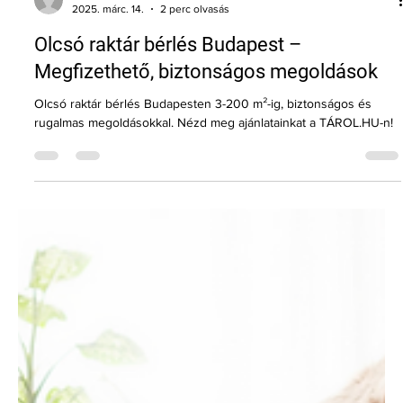
Attila Greguss
2025. márc. 14.
2 perc olvasás
Olcsó raktár bérlés Budapest –
Megfizethető, biztonságos megoldások
Olcsó raktár bérlés Budapesten 3-200 m²-ig, biztonságos és
rugalmas megoldásokkal. Nézd meg ajánlatainkat a TÁROL.HU-n!