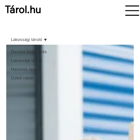
Tárol.hu
Lakossági tároló
Összes bejegyzés
Lakossági tároló
Hasznos tippek
Üzleti raktár